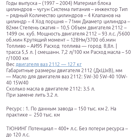
Годы выпуска – (1997 – 2004) Материал блока
цилиндров – чугун Система питания – инжектор Тип
– рядный Количество цилиндров – 4 Клапанов на
цилиндр – 4 Ход поршня – 71мм Диаметр цилиндра –
82мм Степень сжатия – 10,5 Объем двигателя 2112 –
1499 см. куб. Мощность двигателя 2112 – 93 л.с. /5600
об.мин Крутящий момент – 128Нм/3700 об.мин
Топливо – АИ95 Расход топлива — город 8,8л. |
трасса 5,5 л. | смешанн. 7,2 л/100 км Расход масла – 50
г/1000 км
Вес
двигателя ваз 2112 — 127 кг
Габаритные размеры двигателя 2112 (ДхШхВ), мм
— Масло для двигателя ваз 2112: 5W-30 5W-40 10W-
40 15W40
Сколько масла в двигателе 2112: 3.5 л.
При замене лить 3.2 л.
Ресурс : 1. По данным завода – 150 тыс. км 2. На
практике – 250 тыс. км
ТЮНИНГ Потенциал – 400+ л.с. Без потери ресурса –
до 120 л.с.