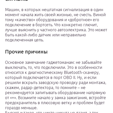
Машин, в которых нештатная сигнализация в один
момент начала жить своей жизнью, не счесть. Виной
тому «качество» оборудования и «добротное» его
подключение в бортсеть. Что конкретно глючит,
лучше выяснить у частного автоэлектрика. Это может
быть какой-либо датчик или неправильно
подключенная цепь.
Прочие причины
Основное замечание гаджетоманам: не забывайте
выключать, то, что подключили. Это в особенности
относится к диагностическому Bluetooth-сканеру,
который подключается в порт OBD II. Ну, и если
решили вскрыть заводскую проводку ради монтажа,
скажем, радар-детектора, то помните – не
рекомендуется запитывать оборудование напрямую
от «+». Возьмите начало у замка зажигания, встройте
предохранитель в плюсовую ветку и проблем будет
гораздо меньше.
Бывает и такое, что никто никуда не лазил, а ток