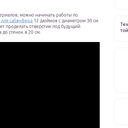
ериалов, можно начинать работы по
 для сабвуфера
12 дюймов с диаметром 30 см
Тех
ует проделать отверстие под будущий
той
до стенок в 20 см.