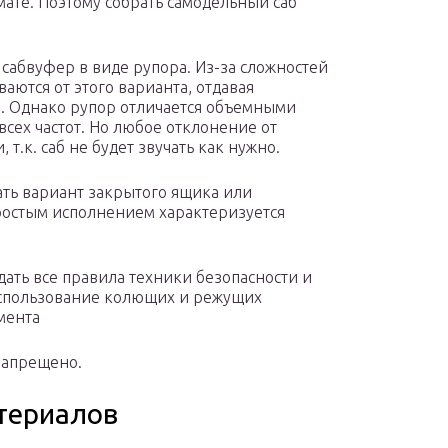
те. Поэтому собрать самодельный саб
сабвуфер в виде рупора. Из-за сложностей
ются от этого варианта, отдавая
 Однако рупор отличается объемными
всех частот. Но любое отклонение от
т.к. саб не будет звучать как нужно.
ть вариант закрытого ящика или
ростым исполнением характеризуется
ать все правила техники безопасности и
использование колющих и режущих
мента
запрещено.
териалов