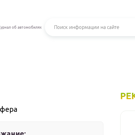
урнал об автомобилях
РЕ
уфера
жание: