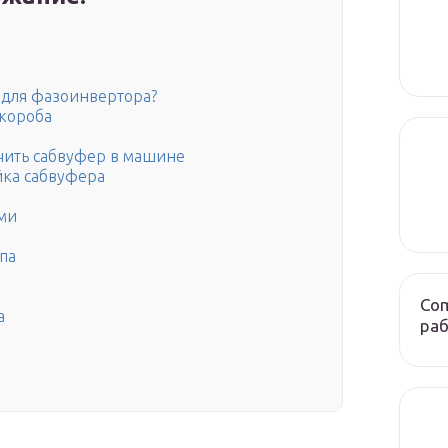
 для фазоинвертора?
 короба
чить сабвуфер в машине
йка сабвуфера
ами
па
Com
а
ра