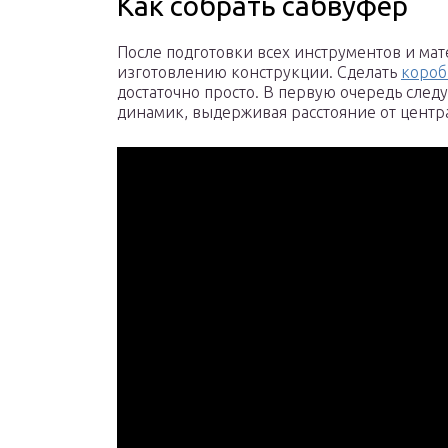
Как собрать сабвуфер
После подготовки всех инструментов и мат
изготовлению конструкции. Сделать
короб
достаточно просто. В первую очередь след
динамик, выдерживая расстояние от центра 