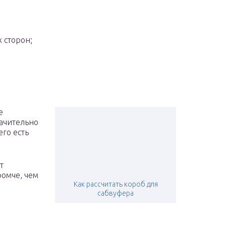
 сторон;
е
начительно
его есть
т
ромче, чем
Как рассчитать короб для
сабвуфера