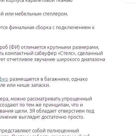
ии корпуса карапетовой тканью
кой или мебельным степлером.
ется финальная сборка с подключением к
об (ФИ) отличается крупными размерами,
ть компактный сабвуфер «Стелс», сделанный
ет отчетливое звучание широкого диапазона
уфер
размещается в багажнике, однако
ле или нише запаски.
фера, можно рассматривать упрощенный
создают по тем же принципам, что и
ания щели. ЗЯ обладает отверстием под
лнение выглядит достаточно просто.
представляют собой полноценный